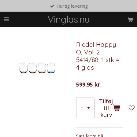
Hurtig levering
Spring
til
Vinglas.nu
hovedindhold
Riedel Happy
O, Vol. 2
5414/88, 1 stk =
4 glas
599,95 kr.
Tilføj
til
kurv
Sæt farve på