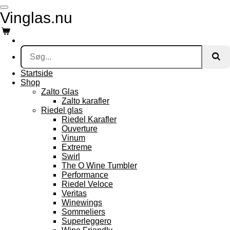
Spring
Vinglas.nu
til
hovedindhold
Startside
Shop
Zalto Glas
Zalto karafler
Riedel glas
Riedel Karafler
Ouverture
Vinum
Extreme
Swirl
The O Wine Tumbler
Performance
Riedel Veloce
Veritas
Winewings
Sommeliers
Superleggero