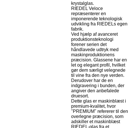
krystalglas.
RIEDEL Veloce
repræsenterer en
imponerende teknologisk
udvikling fra RIEDELs egen
fabrik.
Ved hjælp af avanceret
produktionsteknologi
forener serien det
håndlavede udtryk med
maskinproduktionens
præcision. Glassene har en
let og elegant profil, hvilket
gør dem særligt velegnede
til vine fra den nye verden.
Derudover har de en
indgravering i bunden, der
angiver den anbefalede
druesort.
Dette glas er maskinblæst i
premium-kvalitet, hvor
"PREMIUM" refererer til den
overlegne præcision, som
adskiller et maskinblæst
RIEDEL-glas fra et