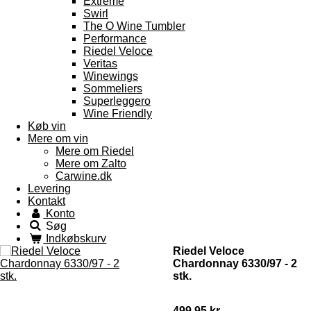
Extreme
Swirl
The O Wine Tumbler
Performance
Riedel Veloce
Veritas
Winewings
Sommeliers
Superleggero
Wine Friendly
Køb vin
Mere om vin
Mere om Riedel
Mere om Zalto
Carwine.dk
Levering
Kontakt
Konto
Søg
Indkøbskurv
Riedel Veloce
Chardonnay 6330/97 - 2
stk.
499,95 kr.