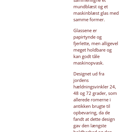
mundblæst og et
maskinblæst glas med
samme former.
Glassene er
papirtynde og
fjerlette, men alligevel
meget holdbare og
kan godt tåle
maskinopvask.
Designet ud fra
jordens
hældningsvinkler 24,
48 og 72 grader, som
allerede romerne i
antikken brugte til
opbevaring, da de
fandt at dette design
gav den længste
holdbarhed og den