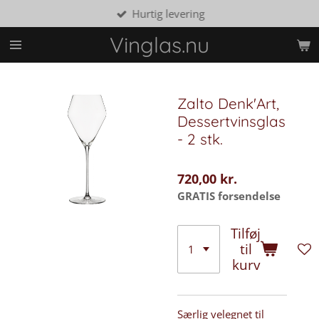
Hurtig levering
Spring
til
Vinglas.nu
hovedindhold
Zalto Denk'Art,
Dessertvinsglas
- 2 stk.
720,00 kr.
GRATIS forsendelse
Tilføj
til
kurv
Særlig velegnet til