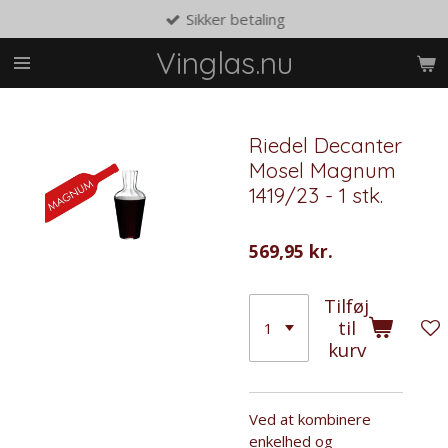
Sikker betaling
Spring
til
Vinglas.nu
hovedindhold
Riedel Decanter
Mosel Magnum
1419/23 - 1 stk.
569,95 kr.
Tilføj
til
kurv
Ved at kombinere
enkelhed og